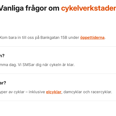
Vanliga frågor om
cykelverkstade
 Kom bara in till oss på Bankgatan 15B under
öppettiderna
.
on?
amma dag. Vi SMSar dig när cykeln är klar.
ar?
yper av cyklar – inklusive
elcyklar
, damcyklar och racercyklar.