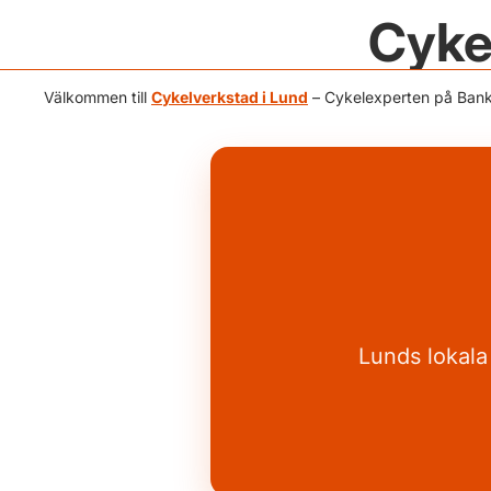
Cyke
Välkommen till
Cykelverkstad i Lund
– Cykelexperten på Bankg
Lunds lokala