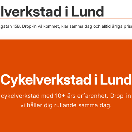
lverkstad i Lund
atan 15B. Drop-in välkommet, klar samma dag och alltid ärliga prise
Cykelverkstad i Lund
 cykelverkstad med 10+ års erfarenhet. Drop-i
vi håller dig rullande samma dag.