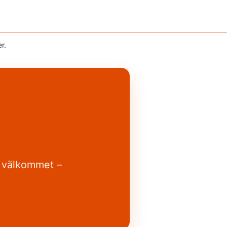
r.
n välkommet –